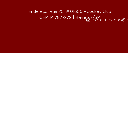
Endereço: Rua 20 nº 01600 – Jockey Club
CEP. 14.787-279 | Barretos/SP
comunicacao@d