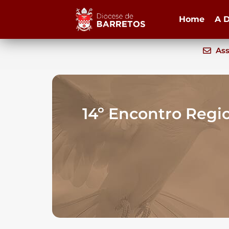
Home
A D
Ass
14º Encontro Regi