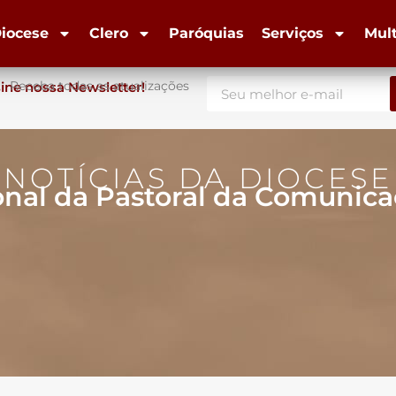
iocese
Clero
Paróquias
Serviços
Mul
Receba todas as atualizações
ine nossa Newsletter!
NOTÍCIAS DA DIOCESE
onal da Pastoral da Comunica