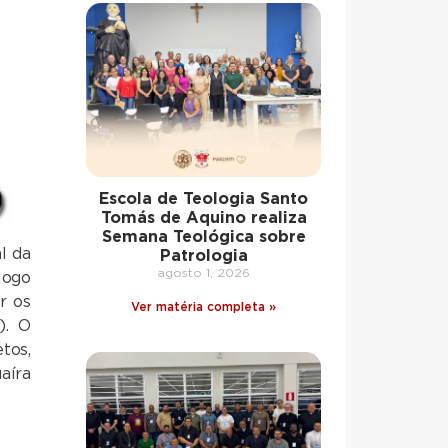
Escola de Teologia Santo
Tomás de Aquino realiza
Semana Teológica sobre
l da
Patrologia
agosto 1, 2026
logo
r os
Ver matéria completa »
). O
tos,
aíra