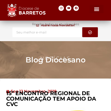
Receba todas as atualizações
Assine nossa Newsletter!
Blog Diocesano
NOTÍCIAS
Seg 12 Novembro, 2018
15º ENCONTRO REGIONAL DE
COMUNICAÇÃO TEM APOIO DA
CVC