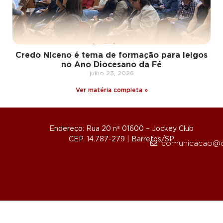
Credo Niceno é tema de formação para leigos
no Ano Diocesano da Fé
julho 23, 2026
Ver matéria completa »
Endereço: Rua 20 nº 01600 – Jockey Club
CEP. 14.787-279 | Barretos/SP
comunicacao@d