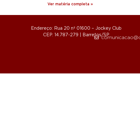
Ver matéria completa »
Endereço: Rua 20 nº 01600 – Jockey Club
CEP. 14.787-279 | Barretos/SP
comunicacao@d