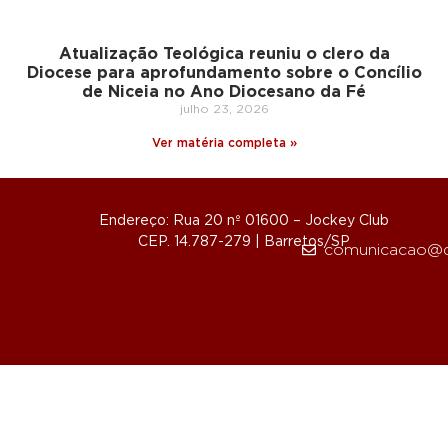
Atualização Teológica reuniu o clero da
Diocese para aprofundamento sobre o Concílio
de Niceia no Ano Diocesano da Fé
julho 23, 2026
Ver matéria completa »
Endereço: Rua 20 nº 01600 – Jockey Club
CEP. 14.787-279 | Barretos/SP
comunicacao@d