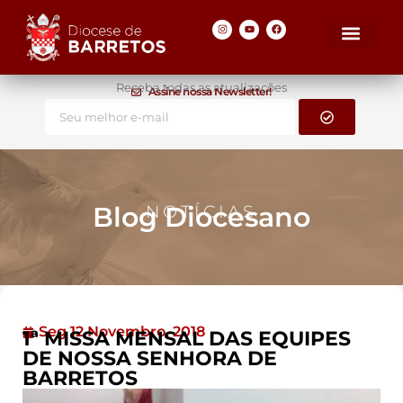
Receba todas as atualizações
Assine nossa Newsletter!
Blog Diocesano
NOTÍCIAS
Seg 12 Novembro, 2018
1ª MISSA MENSAL DAS EQUIPES
DE NOSSA SENHORA DE
BARRETOS