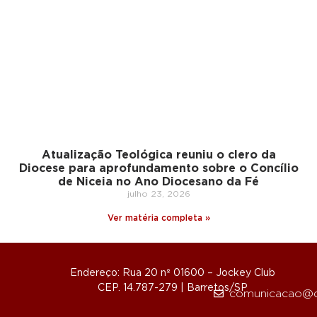
Atualização Teológica reuniu o clero da
Diocese para aprofundamento sobre o Concílio
de Niceia no Ano Diocesano da Fé
julho 23, 2026
Ver matéria completa »
Endereço: Rua 20 nº 01600 – Jockey Club
CEP. 14.787-279 | Barretos/SP
comunicacao@d