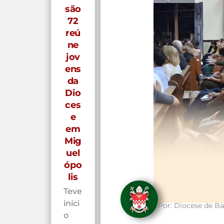
são
72
reú
ne
jov
ens
da
Dio
ces
e
em
Mig
uel
ópo
lis
Teve
iníci
Por:
Diocese de Ba
o