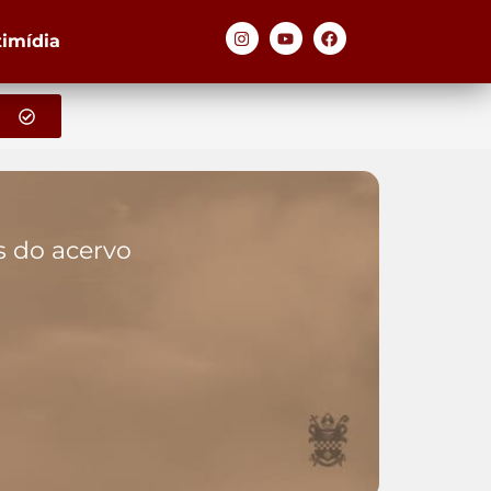
timídia
os do acervo