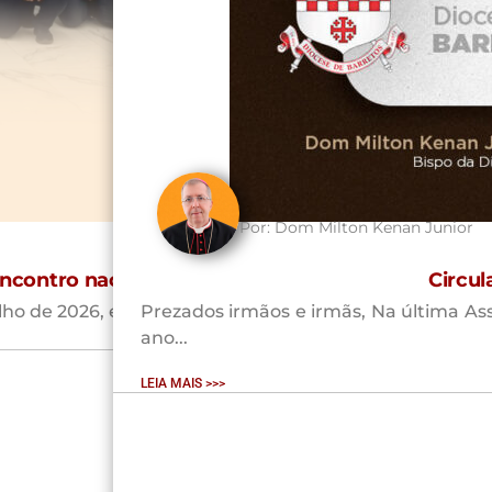
Por:
Dom Milton Kenan Junior
encontro nacional da OSIB
Circul
lho de 2026, em Belo...
Prezados irmãos e irmãs, Na última Ass
ano...
LEIA MAIS >>>