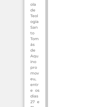
ola
de
Teol
ogia
San
to
Tom
ás
de
Aqu
ino
pro
mov
eu,
entr
e os
dias
27 e