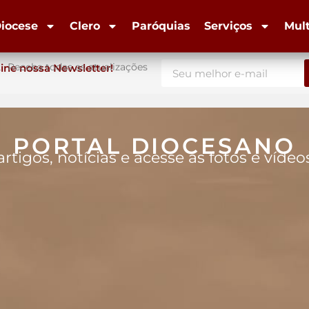
iocese
Clero
Paróquias
Serviços
Mul
Receba todas as atualizações
ine nossa Newsletter!
PORTAL DIOCESANO
artigos, notícias e acesse as fotos e víde