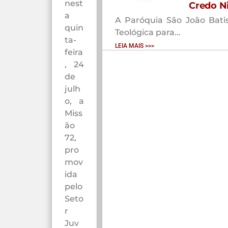
nest
Credo N
a
A Paróquia São João Batis
quin
Teológica para...
ta-
LEIA MAIS >>>
feira
, 24
de
julh
o, a
Miss
ão
72,
pro
mov
ida
pelo
Seto
r
Juv