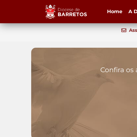
Home
A D
Ass
Confira os 