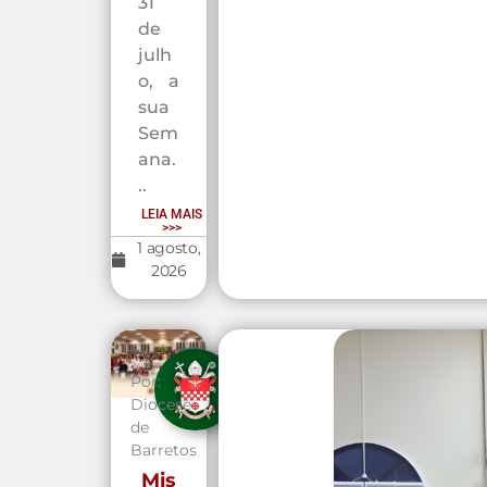
31
de
julh
o, a
sua
Sem
ana.
..
LEIA MAIS
>>>
1 agosto,
2026
Por:
Diocese
de
Barretos
Mis