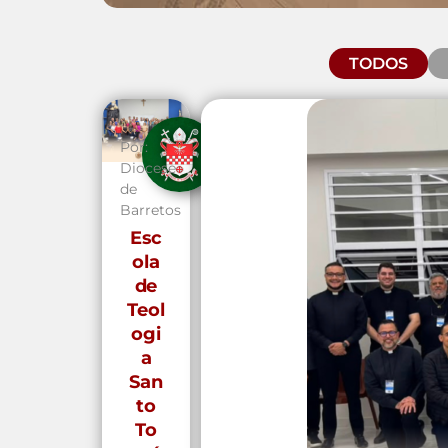
TODOS
Por:
Diocese
de
Barretos
Esc
ola
de
Teol
ogi
a
San
to
To