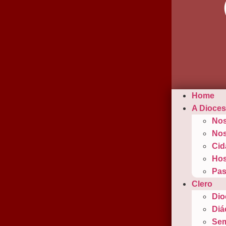
Home
A Dioce
Nos
Nos
Cid
Hos
Pas
Clero
Dio
Diá
Sem