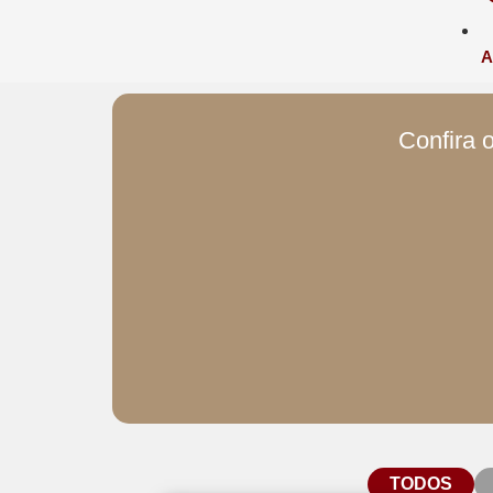
A
Confira o
TODOS