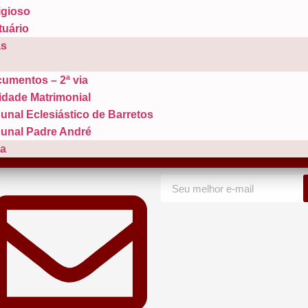
igioso
tuário
as
umentos – 2ª via
idade Matrimonial
bunal Eclesiástico de Barretos
bunal Padre André
ia