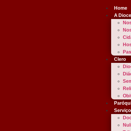
Home
A Dioc
Nos
Nos
Cid
Hos
Pas
Clero
Dio
Diá
Sem
Rel
Obi
Paróqu
Serviç
Doc
Nul