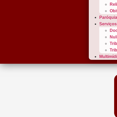
Rel
Obi
Paróqui
Serviços
Doc
Nul
Tri
Tri
Multimíd