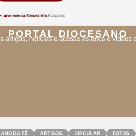
Receba todas as atualizações
ssine nossa Newsletter!
PORTAL DIOCESANO
s artigos, notícias e acesse as fotos e vídeos
ANO DA FÉ
ARTIGOS
CIRCULAR
FOTOS