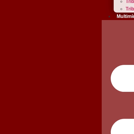
Tri
Tri
Multimí