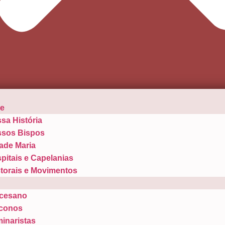
se
sa História
sos Bispos
ade Maria
pitais e Capelanias
torais e Movimentos
cesano
conos
inaristas