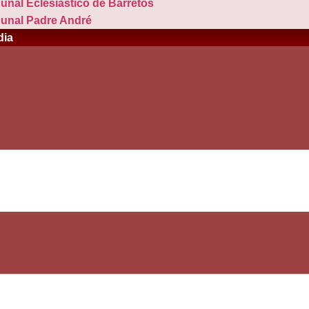
bunal Eclesiástico de Barretos
bunal Padre André
dia