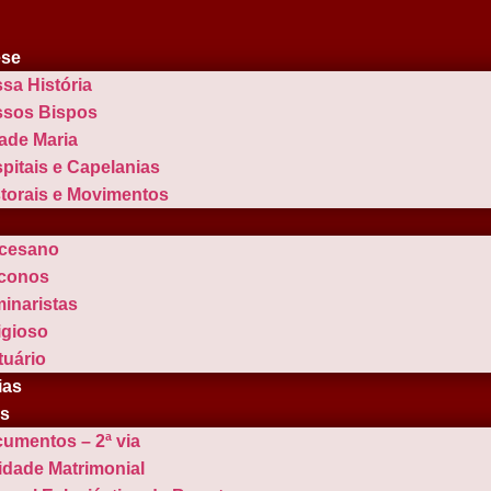
ese
sa História
sos Bispos
ade Maria
pitais e Capelanias
torais e Movimentos
cesano
conos
inaristas
igioso
tuário
ias
os
umentos – 2ª via
idade Matrimonial