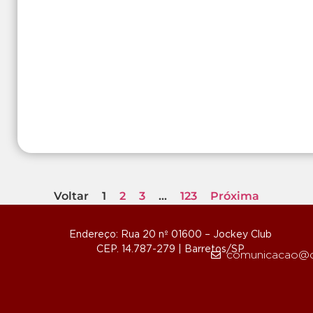
Voltar
1
2
3
…
123
Próxima
Endereço: Rua 20 nº 01600 – Jockey Club
CEP. 14.787-279 | Barretos/SP
comunicacao@d