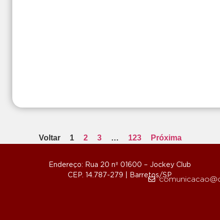
Voltar
1
2
3
…
123
Próxima
Endereço: Rua 20 nº 01600 – Jockey Club
CEP. 14.787-279 | Barretos/SP
comunicacao@d