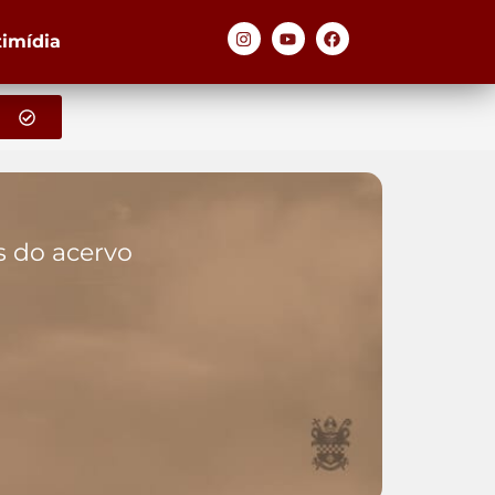
timídia
os do acervo