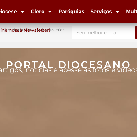
iocese
Clero
Paróquias
Serviços
Mul
Receba todas as atualizações
ine nossa Newsletter!
PORTAL DIOCESANO
artigos, notícias e acesse as fotos e víde