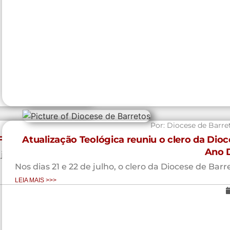
Por:
Diocese de Barre
Fé
Atualização Teológica reuniu o clero da Dio
Ano 
julho a Atualização
Nos dias 21 e 22 de julho, o clero da Diocese de Barr
LEIA MAIS >>>