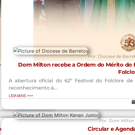
Por:
Diocese de Barre
 Apoio Cultural a
Dom Milton recebe a Ordem do Mérito do Fo
Folcl
A abertura oficial do 62º Festival do Folclore
reconhecimento à...
LEIA MAIS >>>
Por:
Dom Milton 
cional da OSIB
Circular e Agend