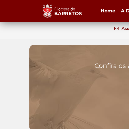
Home
A D
Ass
Confira os 