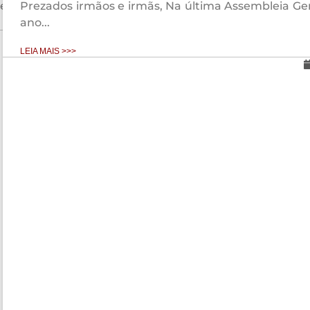
 em Belo...
Prezados irmãos e irmãs, Na última Assembleia Gera
ano...
LEIA MAIS >>>