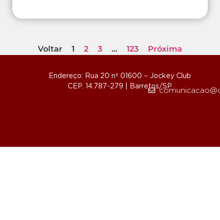
Voltar
1
2
3
…
123
Próxima
Endereço: Rua 20 nº 01600 – Jockey Club
CEP. 14.787-279 | Barretos/SP
comunicacao@d