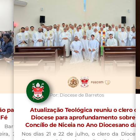
Por:
Diocese de Barretos
ão para
Atualização Teológica reuniu o clero d
 Fé
Diocese para aprofundamento sobre 
Concílio de Niceia no Ano Diocesano da
Barretos,
ira, 22 de
Nos dias 21 e 22 de julho, o clero da Dioces