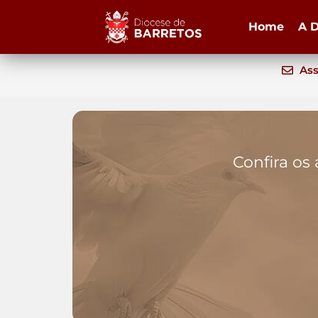
Home
A D
Ass
Confira os 