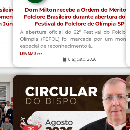
ileiro –
Dom Milton recebe a Ordem do Mérito 
Fomento e
Folclore Brasileiro durante abertura do 6
 Júnior –
Festival do Folclore de Olímpia-SP
A abertura oficial do 62º Festival do Folclor
Olímpia (FEFOL) foi marcada por um mom
especial de reconhecimento à...
LEIA MAIS >>>
6 agosto, 2026