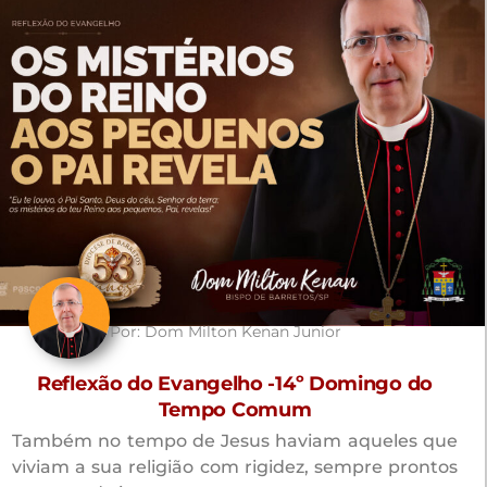
Por:
Dom Milton Kenan Junior
a
Reflexão do Evangelho -14º Domingo do
o
Tempo Comum
 Fé
Também no tempo de Jesus haviam aqueles que
e de
viviam a sua religião com rigidez, sempre prontos