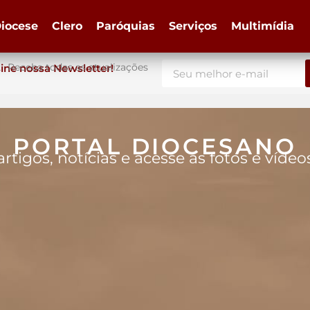
iocese
Clero
Paróquias
Serviços
Multimídia
Receba todas as atualizações
ine nossa Newsletter!
PORTAL DIOCESANO
artigos, notícias e acesse as fotos e víde