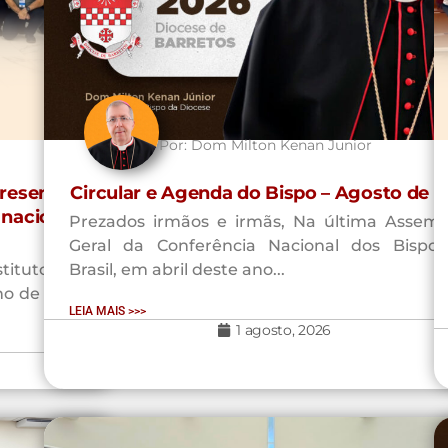
Por:
Dom Milton Kenan Junior
resenta a
Circular e Agenda do Bispo – Agosto de 
 nacional
Prezados irmãos e irmãs, Na última Assemb
Geral da Conferência Nacional dos Bispo
titutos do
Brasil, em abril deste ano...
lho de 2026,
LEIA MAIS >>>
1 agosto, 2026