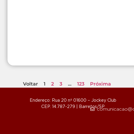
Voltar
1
2
3
…
123
Próxima
Endereço: Rua 20 nº 01600 – Jockey Club
CEP. 14.787-279 | Barretos/SP
comunicacao@d