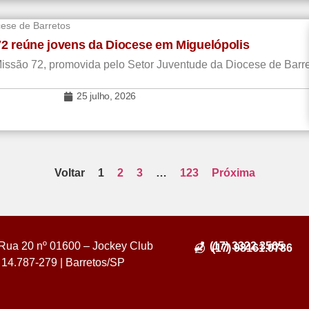
cese de Barretos
2 reúne jovens da Diocese em Miguelópolis
a Missão 72, promovida pelo Setor Juventude da Diocese de Barre
25 julho, 2026
Voltar
1
2
3
…
123
Próxima
Rua 20 nº 01600 – Jockey Club
(17) 3322.3565
(17) 98161.0786
14.787-279 | Barretos/SP