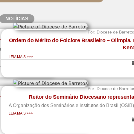
NOTÍCIAS
Por:
Diocese de Barreto
ria Diocesana
Ordem do Mérito do Folclore Brasileiro – Olímpia,
Kena
uma reunião voltada ao
LEIA MAIS >>>
Por:
Diocese de Barreto
rologia
Reitor do Seminário Diocesano representa
A Organização dos Seminários e Institutos do Brasil (OSIB) 
LEIA MAIS >>>