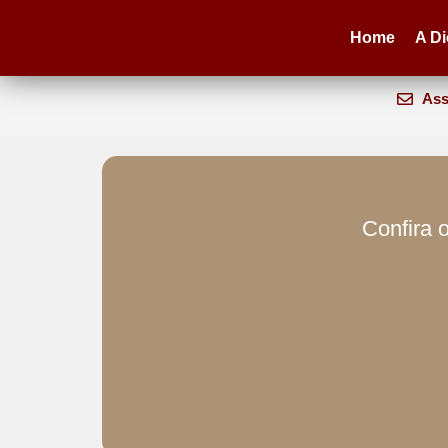
Home
A D
Ass
Confira o