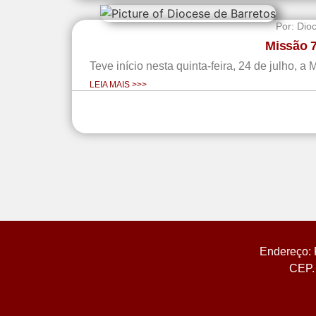
Por:
Dio
Missão 7
Teve início nesta quinta-feira, 24 de julho, 
LEIA MAIS >>>
Endereço: 
CEP. 