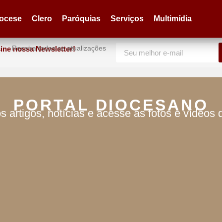
iocese
Clero
Paróquias
Serviços
Multimídia
Receba todas as atualizações
ine nossa Newsletter!
PORTAL DIOCESANO
s artigos, notícias e acesse as fotos e vídeos