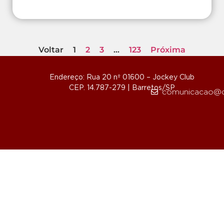
Voltar
1
2
3
…
123
Próxima
Endereço: Rua 20 nº 01600 – Jockey Club
CEP. 14.787-279 | Barretos/SP
comunicacao@d