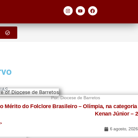
rvo
IAS
Por:
Diocese de Barretos
a
 Mérito do Folclore Brasileiro – Olímpia, na categori
Kenan Júnior – 
oltada ao
>>
6 agosto, 2026