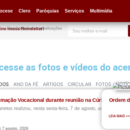
iocese
Clero
Paróquias
Serviços
Multimídia
Receba todas as atualizações
ine nossa Newsletter!
acesse as fotos e vídeos do ace
DOS
ANO DA FÉ
ARTIGOS
CIRCULAR
FOTOS
NOTÍC
nimação Vocacional durante reunião na Cúria Diocesan
Ordem do
etos realizou, nesta sexta-feira, 7 de agosto, uma reunião v
LEIA MAIS >
7 agosto, 2026