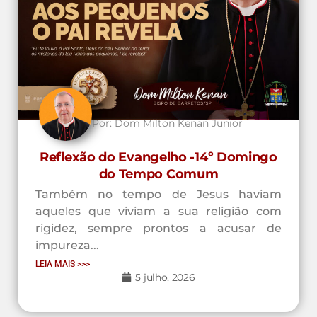
Por:
Dom Milton Kenan Junior
Reflexão do Evangelho -14º Domingo
do Tempo Comum
Também no tempo de Jesus haviam
aqueles que viviam a sua religião com
rigidez, sempre prontos a acusar de
impureza...
LEIA MAIS >>>
5 julho, 2026