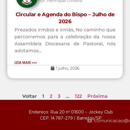
Por:
Henrique Oliveira
Circular e Agenda do Bispo – Julho de
2026
Prezados irmãos e irmãs, No caminho que
percorremos para a celebração da nossa
Assembleia Diocesana de Pastoral, nós
adotamos...
LEIA MAIS >>>
1 julho, 2026
Voltar
1
2
3
…
122
Próxima
Endereço: Rua 20 nº 01600 – Jockey Club
CEP. 14.787-279 | Barretos/SP
comunicacao@d