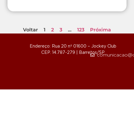
Voltar
1
2
3
…
123
Próxima
Endereço: Rua 20 nº 01600 – Jockey Club
CEP. 14.787-279 | Barretos/SP
comunicacao@d