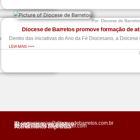
Por:
Diocese de Barreto
Diocese de Barretos promove formação de atu
de impureza...
Dentro das iniciativas do Ano da Fé Diocesano, a Diocese de
LEIA MAIS >>>
comunicacao@diocesedebarretos.com.br
Atendimento ao público
matheus.fra.silva@gmail.com
Atendimento imprensa