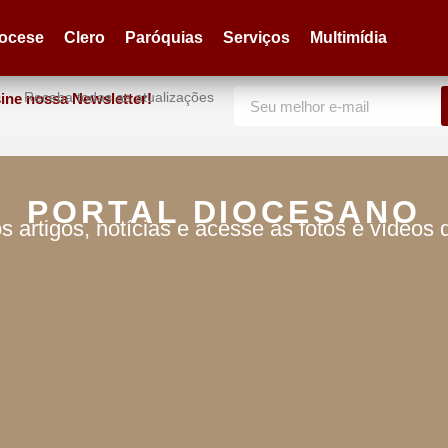
iocese
Clero
Paróquias
Serviços
Multimídia
Receba todas as atualizações
ine nossa Newsletter!
PORTAL DIOCESANO
s artigos, notícias e acesse as fotos e vídeos