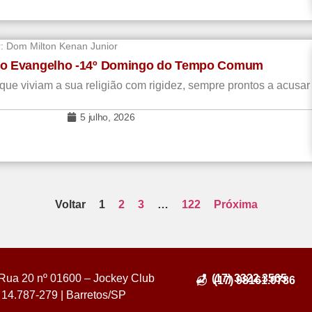
r:
Dom Milton Kenan Junior
do Evangelho -14º Domingo do Tempo Comum
 viviam a sua religião com rigidez, sempre prontos a acusar 
5 julho, 2026
Voltar
1
2
3
…
122
Próxima
Rua 20 nº 01600 – Jockey Club
(17) 3322.3565
(17) 98161.0786
14.787-279 | Barretos/SP