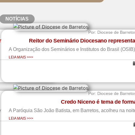
NOTÍCIAS
Por:
Diocese de Barreto
rologia
Reitor do Seminário Diocesano representa
A Organização dos Seminários e Institutos do Brasil (OSIB) 
LEIA MAIS >>>
Por:
Diocese de Barreto
Credo Niceno é tema de form
tos. Neste ano,...
A Paróquia São João Batista, em Barretos, acolheu na noite 
LEIA MAIS >>>