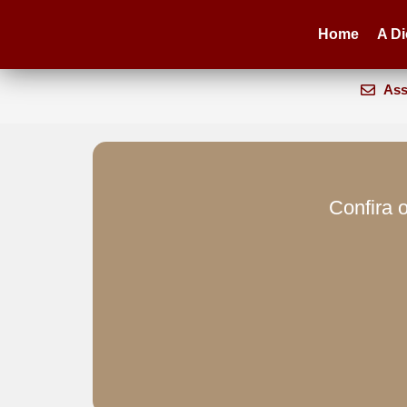
Home
A D
Ass
Confira o