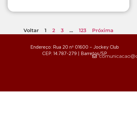
Voltar
1
2
3
…
123
Próxima
Endereço: Rua 20 nº 01600 – Jockey Club
CEP. 14.787-279 | Barretos/SP
comunicacao@d