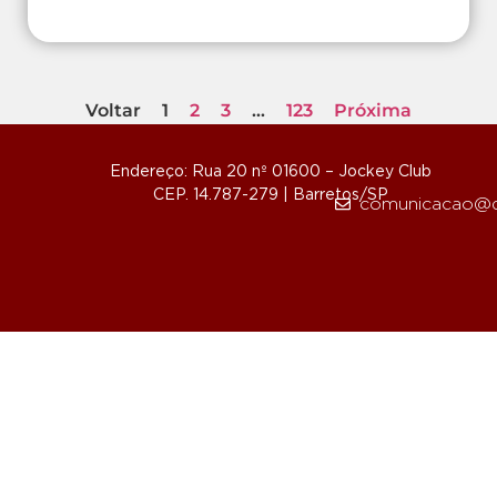
Voltar
1
2
3
…
123
Próxima
Endereço: Rua 20 nº 01600 – Jockey Club
CEP. 14.787-279 | Barretos/SP
comunicacao@d