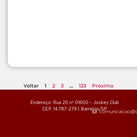
Voltar
1
2
3
…
123
Próxima
Endereço: Rua 20 nº 01600 – Jockey Club
CEP. 14.787-279 | Barretos/SP
comunicacao@d