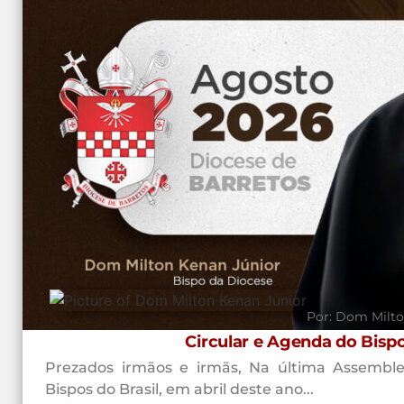
Por:
Dom Milto
Circular e Agenda do Bisp
Prezados irmãos e irmãs, Na última Assemble
Bispos do Brasil, em abril deste ano...