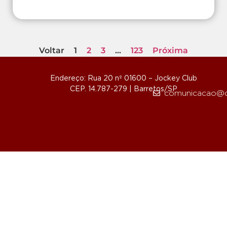
Voltar
1
2
3
…
123
Próxima
Endereço: Rua 20 nº 01600 – Jockey Club
CEP. 14.787-279 | Barretos/SP
comunicacao@d