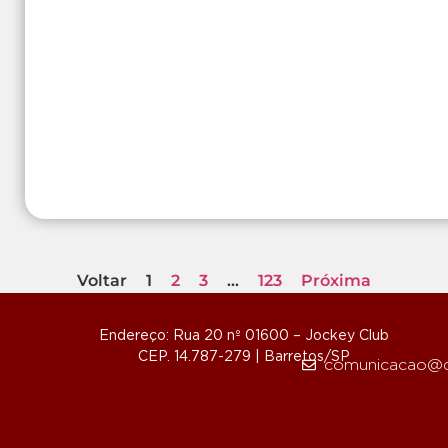
Voltar
1
2
3
…
123
Próxima
Endereço: Rua 20 nº 01600 – Jockey Club
CEP. 14.787-279 | Barretos/SP
comunicacao@d