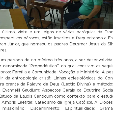
 último, vinte e um leigos de várias paróquias da Dioc
espectivos párocos, estão inscritos e frequentando a Es
nan Júnior, que nomeou os padres Deusmar Jesus da Sil
res.
um período de no mínimo três anos, a ser desenvolvida
e denominada “Propedêutico”, da qual constam as segui
áconos: Família e Comunidade; Vocação e Ministério; A pes
 da antropologia cristã; Linhas eclesiológicas do Conc
tura orante da Palavra de Deus (Lectio Divina) e método
da Evangelii Gaudium; Aspectos Gerais da Doutrina Socia
; Estudo da Laudis Canticum como contexto para o estud
 Amoris Laetitia; Catecismo da Igreja Católica, A Dioces
missionário; Discernimento; Espiritualidade; Gramát