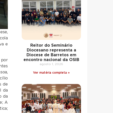
ese,
cola
va e
Reitor do Seminário
Diocesano representa a
Diocese de Barretos em
encontro nacional da OSIB
 por
agosto 1, 2026
ntes
soa,
Ver matéria completa »
ílio
s de
l da
o da
e; A
ica;