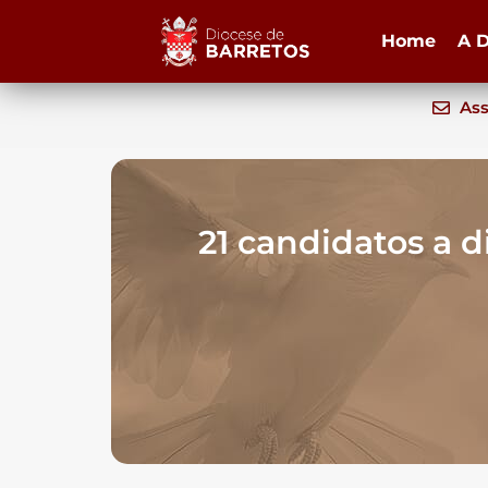
Home
A D
Ass
21 candidatos a 