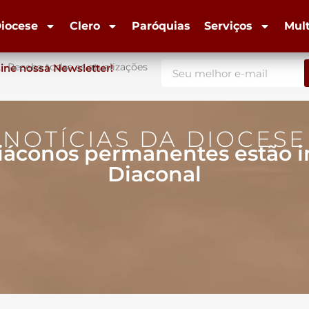
iocese
Clero
Paróquias
Serviços
Mul
Receba todas as atualizações
ine nossa Newsletter!
NOTÍCIAS DA DIOCESE
diáconos permanentes estão in
Diaconal