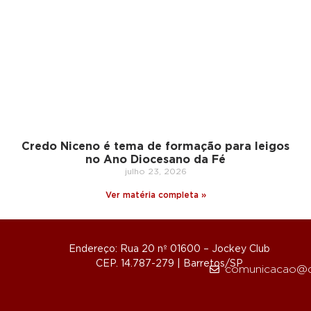
Credo Niceno é tema de formação para leigos
no Ano Diocesano da Fé
julho 23, 2026
Ver matéria completa »
Endereço: Rua 20 nº 01600 – Jockey Club
CEP. 14.787-279 | Barretos/SP
comunicacao@d