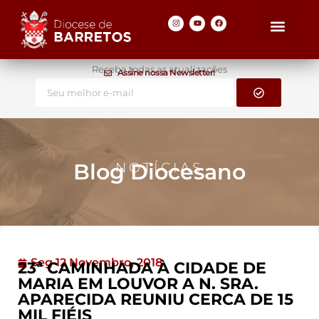
Receba todas as atualizações
Assine nossa Newsletter!
Blog Diocesano
NOTÍCIAS
Seg 12 Novembro, 2018
23ª CAMINHADA À CIDADE DE
MARIA EM LOUVOR A N. SRA.
APARECIDA REUNIU CERCA DE 15
MIL FIÉIS