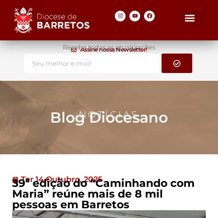
Receba todas as atualizações
Assine nossa Newsletter!
Blog Diocesano
NOTÍCIAS
Ter 14 Outubro, 2025
39ª edição do “Caminhando com
Maria” reúne mais de 8 mil
pessoas em Barretos