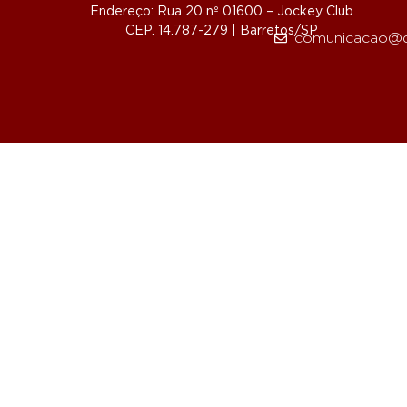
Endereço: Rua 20 nº 01600 – Jockey Club
CEP. 14.787-279 | Barretos/SP
comunicacao@d