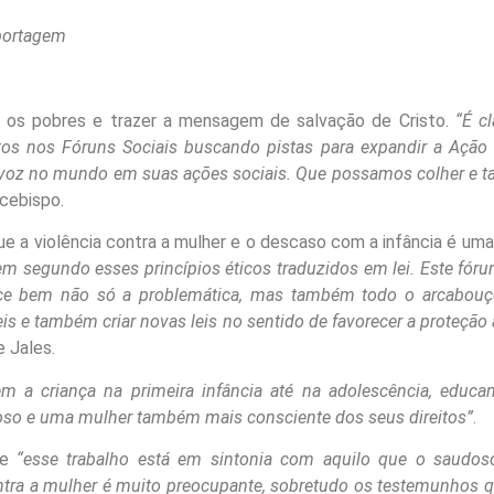
eportagem
ar os pobres e trazer a mensagem de salvação de Cristo.
“É c
ntos nos Fóruns Sociais buscando pistas para expandir a Ação
 voz no mundo em suas ações sociais. Que possamos colher e tam
rcebispo.
e a violência contra a mulher e o descaso com a infância é uma 
m segundo esses princípios éticos traduzidos em lei. Este fóru
ce bem não só a problemática, mas também todo o arcabouço
is e também criar novas leis no sentido de favorecer a proteção
e Jales.
em a criança na primeira infância até na adolescência, edu
oso e uma mulher também mais consciente dos seus direitos”
.
ue
“esse trabalho está em sintonia com aquilo que o saudoso
ntra a mulher é muito preocupante, sobretudo os testemunhos q