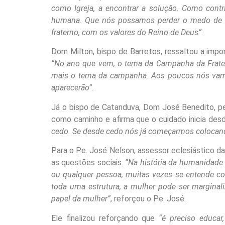
como Igreja, a encontrar a solução. Como contr
humana. Que nós possamos perder o medo de co
fraterno, com os valores do Reino de Deus”
.
Dom Milton, bispo de Barretos, ressaltou a imp
“No ano que vem, o tema da Campanha da Fratern
mais o tema da campanha. Aos poucos nós vamo
aparecerão”
.
Já o bispo de Catanduva, Dom José Benedito, pe
como caminho e afirma que o cuidado inicia des
cedo. Se desde cedo nós já começarmos colocand
Para o Pe. José Nelson, assessor eclesiástico da 
as questões sociais.
“Na história da humanidade 
ou qualquer pessoa, muitas vezes se entende com
toda uma estrutura, a mulher pode ser margina
papel da mulher”
, reforçou o Pe. José.
Ele finalizou reforçando que
“é preciso educar