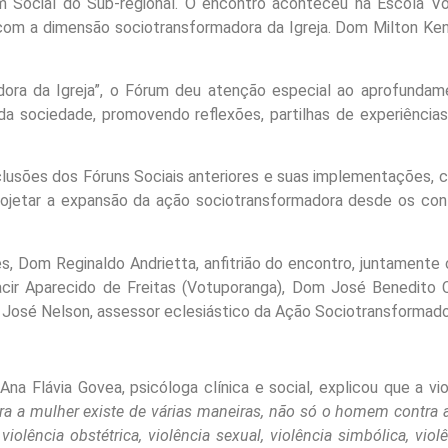
 Social do Sub-regional. O encontro aconteceu na Escola Vo
om a dimensão sociotransformadora da Igreja. Dom Milton Kena
ra da Igreja”, o Fórum deu atenção especial ao aprofundame
da sociedade, promovendo reflexões, partilhas de experiências
lusões dos Fóruns Sociais anteriores e suas implementações, c
ojetar a expansão da ação sociotransformadora desde os con
les, Dom Reginaldo Andrietta, anfitrião do encontro, juntamen
acir Aparecido de Freitas (Votuporanga), Dom José Benedito
 José Nelson, assessor eclesiástico da Ação Sociotransformador
na Flávia Govea, psicóloga clínica e social, explicou que a vi
tra a mulher existe de várias maneiras, não só o homem contra 
lência obstétrica, violência sexual, violência simbólica, viol