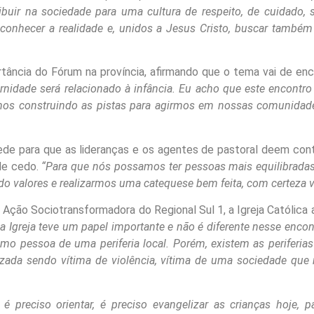
ibuir na sociedade para uma cultura de respeito, de cuidado,
nhecer a realidade e, unidos a Jesus Cristo, buscar tamb
ortância do Fórum na província, afirmando que o tema vai de e
idade será relacionado à infância. Eu acho que este encontro
s construindo as pistas para agirmos em nossas comunidades
de para que as lideranças e os agentes de pastoral deem cont
de cedo.
“Para que nós possamos ter pessoas mais equilibrada
o valores e realizarmos uma catequese bem feita, com certeza 
Ação Sociotransformadora do Regional Sul 1, a Igreja Católica a
a Igreja teve um papel importante e não é diferente nesse enco
o pessoa de uma periferia local. Porém, existem as periferia
lizada sendo vítima de violência, vítima de uma sociedade qu
, é preciso orientar, é preciso evangelizar as crianças hoje