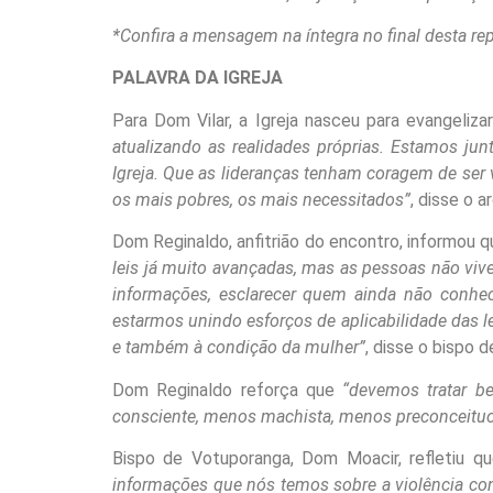
*Confira a mensagem na íntegra no final desta r
PALAVRA DA IGREJA
Para Dom Vilar, a Igreja nasceu para evangeliz
atualizando as realidades próprias. Estamos ju
Igreja. Que as lideranças tenham coragem de ser
os mais pobres, os mais necessitados”
, disse o a
Dom Reginaldo, anfitrião do encontro, informou qu
leis já muito avançadas, mas as pessoas não vive
informações, esclarecer quem ainda não conhe
estarmos unindo esforços de aplicabilidade das le
e também à condição da mulher”
, disse o bispo d
Dom Reginaldo reforça que
“devemos tratar b
consciente, menos machista, menos preconceitu
Bispo de Votuporanga, Dom Moacir, refletiu q
informações que nós temos sobre a violência co