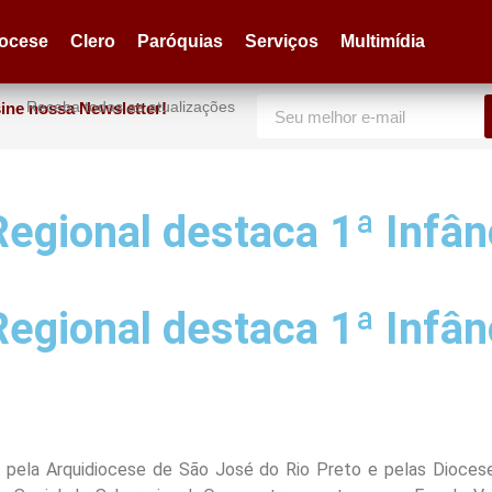
iocese
Clero
Paróquias
Serviços
Multimídia
Receba todas as atualizações
ine nossa Newsletter!
egional destaca 1ª Infân
egional destaca 1ª Infân
 pela Arquidiocese de São José do Rio Preto e pelas Diocese