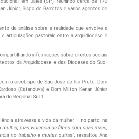
cacional, em Jales (SP), reunindo cerca de 170
n Júnior, Bispo de Barretos e vários agentes de
nto da análise sobre a realidade que envolve a
 e articulações pastorais entre a arquidiocese e
ompartilhando informações sobre direitos sociais
textos da Arquidiocese e das Dioceses do Sub-
te com o arcebispo de São José do Rio Preto, Dom
 Cardoso (Catanduva) e Dom Milton Kenan Júnior
a do Regional Sul 1.
olência atravessa a vida da mulher – no parto, na
a mulher, mas violência de filhos com suas mães,
ência no trabalho e muitas outras”
, ressaltou Ana