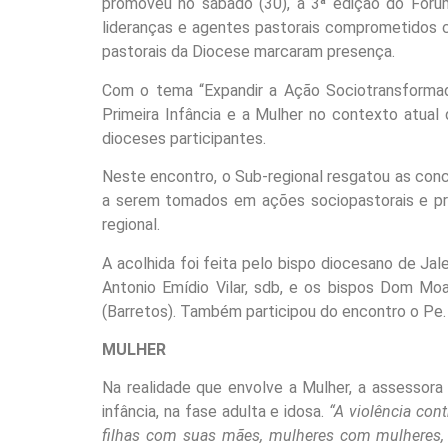
promoveu no sábado (30), a 3ª edição do Fórum
lideranças e agentes pastorais comprometidos c
pastorais da Diocese marcaram presença.
Com o tema “Expandir a Ação Sociotransformado
Primeira Infância e a Mulher no contexto atual 
dioceses participantes.
Neste encontro, o Sub-regional resgatou as conc
a serem tomados em ações sociopastorais e pr
regional.
A acolhida foi feita pelo bispo diocesano de Ja
Antonio Emídio Vilar, sdb, e os bispos Dom Mo
(Barretos). Também participou do encontro o Pe.
MULHER
Na realidade que envolve a Mulher, a assessora A
infância, na fase adulta e idosa.
“A violência con
filhas com suas mães, mulheres com mulheres, vio