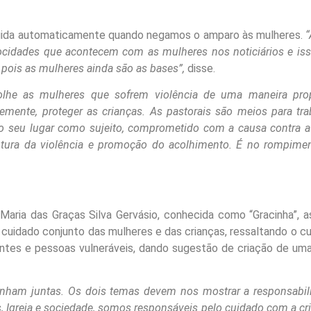
tegida automaticamente quando negamos o amparo às mulheres.
“
idades que acontecem com as mulheres nos noticiários e isso 
, pois as mulheres ainda são as bases”,
disse.
colhe as mulheres que sofrem violência de uma maneira prop
emente, proteger as crianças. As pastorais são meios para tr
 seu lugar como sujeito, comprometido com a causa contra a v
ptura da violência e promoção do acolhimento. É no rompime
Maria das Graças Silva Gervásio, conhecida como “Gracinha”, a
 cuidado conjunto das mulheres e das crianças, ressaltando o cu
entes e pessoas vulneráveis, dando sugestão de criação de u
aminham juntas. Os dois temas devem nos mostrar a responsa
, Igreja e sociedade, somos responsáveis pelo cuidado com a cr