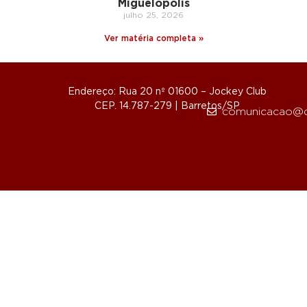
Miguelópolis
julho 25, 2026
Ver matéria completa »
Endereço: Rua 20 nº 01600 – Jockey Club
CEP. 14.787-279 | Barretos/SP
comunicacao@d