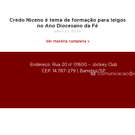
Credo Niceno é tema de formação para leigos
no Ano Diocesano da Fé
julho 23, 2026
Ver matéria completa »
Endereço: Rua 20 nº 01600 – Jockey Club
CEP. 14.787-279 | Barretos/SP
comunicacao@d