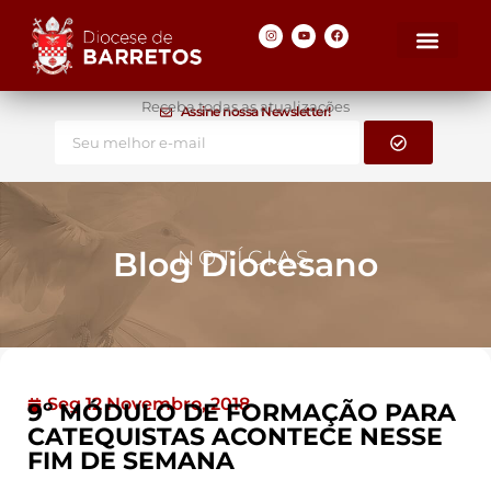
Receba todas as atualizações
Assine nossa Newsletter!
Blog Diocesano
NOTÍCIAS
Seg 12 Novembro, 2018
9º MÓDULO DE FORMAÇÃO PARA
CATEQUISTAS ACONTECE NESSE
FIM DE SEMANA