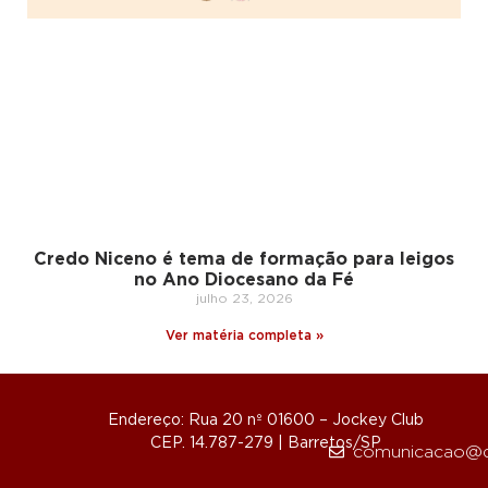
Credo Niceno é tema de formação para leigos
no Ano Diocesano da Fé
julho 23, 2026
Ver matéria completa »
Endereço: Rua 20 nº 01600 – Jockey Club
CEP. 14.787-279 | Barretos/SP
comunicacao@d