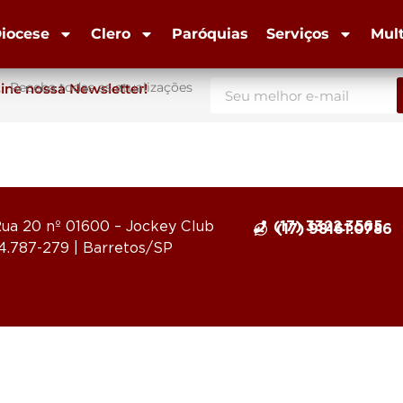
iocese
Clero
Paróquias
Serviços
Mul
Receba todas as atualizações
ine nossa Newsletter!
ua 20 nº 01600 – Jockey Club
(17) 3322.3565
(17) 98161.0786
14.787-279 | Barretos/SP