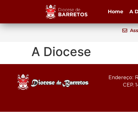
Home
A D
Ass
A Diocese
Endereço: R
CEP. 