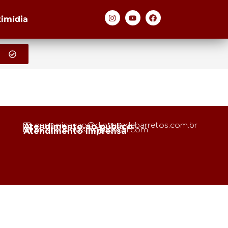
timídia
comunicacao@diocesedebarretos.com.br
Atendimento ao público
matheus.fra.silva@gmail.com
Atendimento imprensa