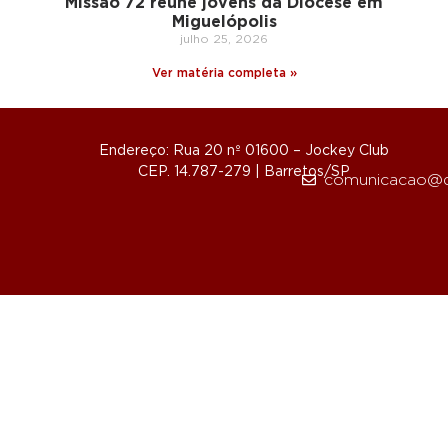
Missão 72 reúne jovens da Diocese em
Miguelópolis
julho 25, 2026
Ver matéria completa »
Endereço: Rua 20 nº 01600 – Jockey Club
CEP. 14.787-279 | Barretos/SP
comunicacao@d