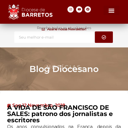
Receba todas as atualizações
Assine nossa Newsletter!
Blog Diocesano
NOTÍCIAS
Seg 12 Novembro, 2018
A VIDA DE SÃO FRANCISCO DE
SALES: patrono dos jornalistas e
escritores
Os anos convulsionados na França, depois da