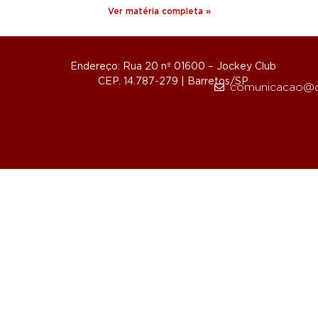
Ver matéria completa »
Endereço: Rua 20 nº 01600 – Jockey Club
CEP. 14.787-279 | Barretos/SP
comunicacao@d