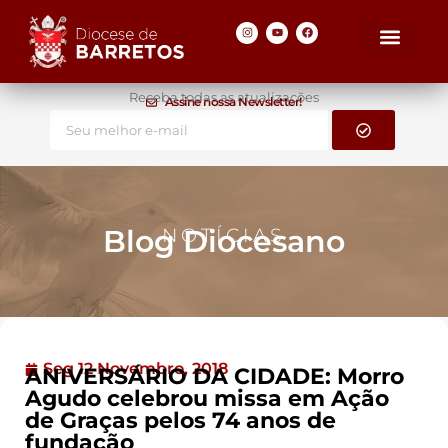
Receba todas as atualizações
Assine nossa Newsletter!
Blog Diocesano
NOTÍCIAS
Seg 12 Novembro, 2018
ANIVERSÁRIO DA CIDADE: Morro
Agudo celebrou missa em Ação
de Graças pelos 74 anos de
fundação