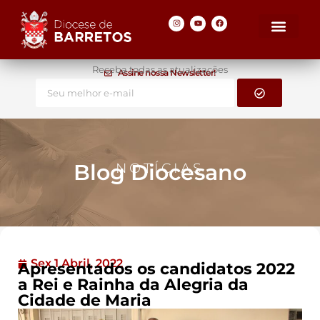
Receba todas as atualizações
Assine nossa Newsletter!
Blog Diocesano
NOTÍCIAS
Sex 1 Abril, 2022
Apresentados os candidatos 2022
a Rei e Rainha da Alegria da
Cidade de Maria