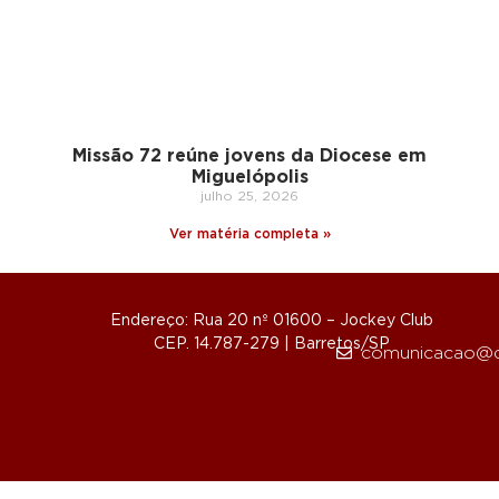
Missão 72 reúne jovens da Diocese em
Miguelópolis
julho 25, 2026
Ver matéria completa »
Endereço: Rua 20 nº 01600 – Jockey Club
CEP. 14.787-279 | Barretos/SP
comunicacao@d