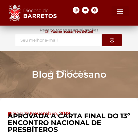
Receba todas as atualizações
Assine nossa Newsletter!
Blog Diocesano
NOTÍCIAS
Seg 12 Novembro, 2018
APROVADA A CARTA FINAL DO 13º
ENCONTRO NACIONAL DE
PRESBÍTEROS