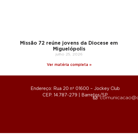
Missão 72 reúne jovens da Diocese em
Miguelópolis
julho 25, 2026
Ver matéria completa »
Endereço: Rua 20 nº 01600 – Jockey Club
CEP. 14.787-279 | Barretos/SP
comunicacao@d