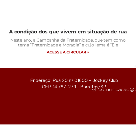
A condição dos que vivem em situação de rua
Neste ano, a Campanha da Fraternidade, que tem como
tema “Fraternidade e Moradia” e cujo lema é “Ele
ACESSE A CIRCULAR »
Endereço: Rua 20 nº 01600 – Jockey Club
CEP. 14.787-279 | Barretos/SP
comunicacao@d