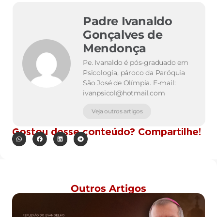
Padre Ivanaldo
Gonçalves de
Mendonça
Pe. Ivanaldo é pós-graduado em
Psicologia, pároco da Paróquia
São José de Olímpia. E-mail:
ivanpsicol@hotmail.com
Veja outros artigos
Gostou desse conteúdo? Compartilhe!
Outros Artigos