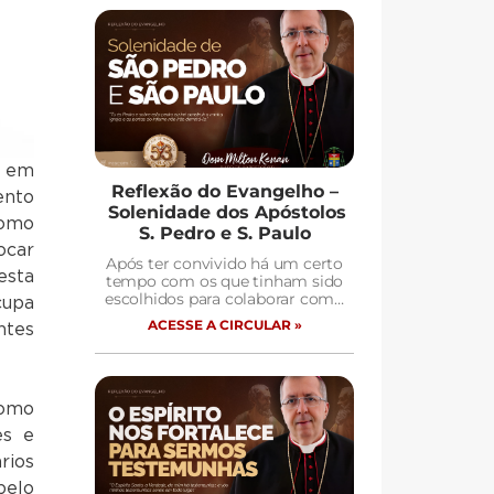
s em
Reflexão do Evangelho –
ento
Solenidade dos Apóstolos
como
S. Pedro e S. Paulo
ocar
Após ter convivido há um certo
ta
tempo com os que tinham sido
escolhidos para colaborar com…
pa
ACESSE A CIRCULAR »
ntes
como
es e
rios
pelo