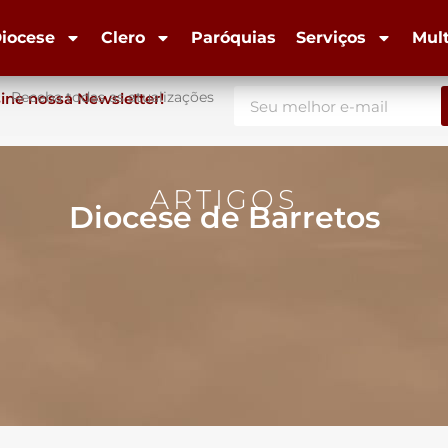
iocese
Clero
Paróquias
Serviços
Mul
Receba todas as atualizações
ine nossa Newsletter!
ARTIGOS
Diocese de Barretos