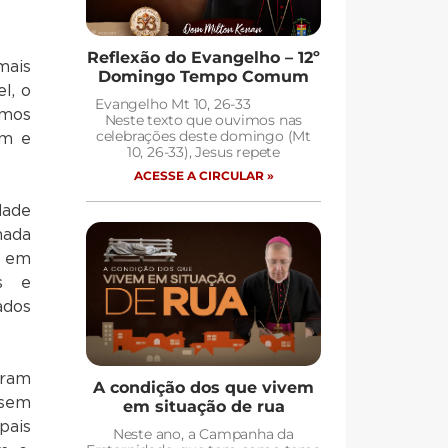
Reflexão do Evangelho – 12º
mais
Domingo Tempo Comum
l, o
Evangelho Mt 10, 26-33
emos
Neste texto que ouvimos nas
celebrações deste domingo (Mt
am e
10, 26-33), Jesus repete
ACESSE A CIRCULAR »
dade
nada
o em
 e
ados
eram
A condição dos que vivem
 sem
em situação de rua
pais
Neste ano, a Campanha da