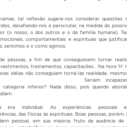
amas, tal reflexão sugere-nos considerar questões 
idos, desafiando-nos a perscrutar, na medida do possíve
ior (o nosso, o dos outros e o da família humana). T
ocionais, comportamentais e espirituais que justific
s, sentimos e o como agimos.
de pessoas, a fim de que conseguissem tornar reali
nvestimentos, treinamentos, capacitações… Na hora ‘H’ 
 boas idéias não conseguiam torná-las realidade, mesm
áveis. Seriam incapazes
categoria inferior? Nada disso, pois quando abord
ndiam.
a era individual. As experiências pessoais 
cias, das físicas às espirituais. Boas pessoas, porém,
dem pessoal, em sua maioria, fruto da ausência de 