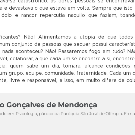
nava-se catastrófico; as dores pessoais se encontrava
 e devastava o que estava em volta. Sempre que isto 
ódio e rancor repercutia naquilo que faziam, toand
ficantes? Não! Alimentamos a utopia de que todos
num conjunto de pessoas que sequer possui característ
e nada aconteceu? Não! Passaremos fogo em tudo? Nã
vel, colaborar, a que cada um se encontre a si, encontre
ncia; quem sabe um dia, tomara, alcance condições 
 um grupo, equipe, comunidade, fraternidade. Cada um 
te, livre e responsável, e isso, em muito difere de col
do Gonçalves de Mendonça
ado em Psicologia, pároco da Paróquia São José de Olímpia. E-mai