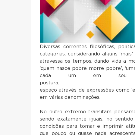
Diversas correntes filosóficas, polí
categorias, considerando alguns ‘mais
atravessa os tempos, dando vida a mode
‘quem nasce pobre morre pobre’, ‘uma 
cada um em seu dev
postura. No univers
espaço através de expressões como ‘esp
em várias denominações.
No outro extremo transitam pensame
sendo exatamente iguais, no sentido
condições para tomar e imprimir atitu
que pouco ou quase nada acrescenta