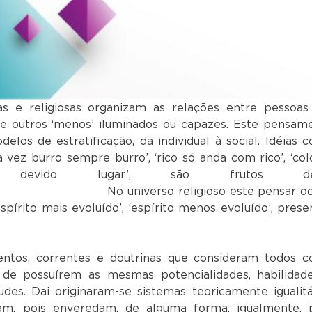
ticas e religiosas organizam as relações entre pessoa
’ e outros ‘menos’ iluminados ou capazes. Este pensam
los de estratificação, da individual à social. Idéias 
vez burro sempre burro’, ‘rico só anda com rico’, ‘col
ido lugar’, são frutos des
o religioso este pensar ocu
írito mais evoluído’, ‘espírito menos evoluído’, prese
ntos, correntes e doutrinas que consideram todos 
 de possuírem as mesmas potencialidades, habilidad
des. Dai originaram-se sistemas teoricamente igualitá
m, pois enveredam, de alguma forma, igualmente, 