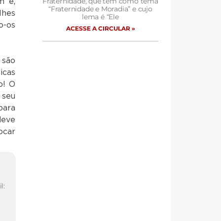
Fraternidade, que tem como tema
m e,
“Fraternidade e Moradia” e cujo
lhes
lema é “Ele
o-os
ACESSE A CIRCULAR »
 são
icas
o! O
 seu
para
deve
ocar
l: