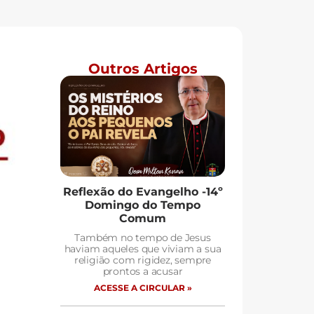
Outros Artigos
Reflexão do Evangelho -14º
Domingo do Tempo
Comum
Também no tempo de Jesus
haviam aqueles que viviam a sua
religião com rigidez, sempre
prontos a acusar
ACESSE A CIRCULAR »