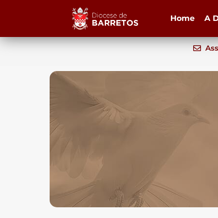
Home
A D
Ass