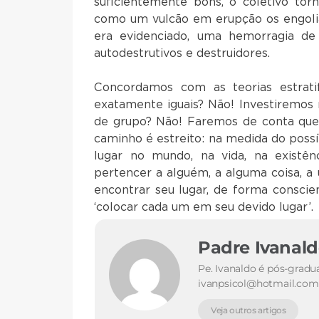
suficientemente bons, o coletivo tor
como um vulcão em erupção os engolia
era evidenciado, uma hemorragia de 
autodestrutivos e destruidores.
Concordamos com as teorias estrati
exatamente iguais? Não! Investiremos 
de grupo? Não! Faremos de conta qu
caminho é estreito: na medida do possí
lugar no mundo, na vida, na existê
pertencer a alguém, a alguma coisa, a
encontrar seu lugar, de forma conscien
‘colocar cada um em seu devido lugar’.
Padre Ivanal
Pe. Ivanaldo é pós-gradu
ivanpsicol@hotmail.com
Veja outros artigos