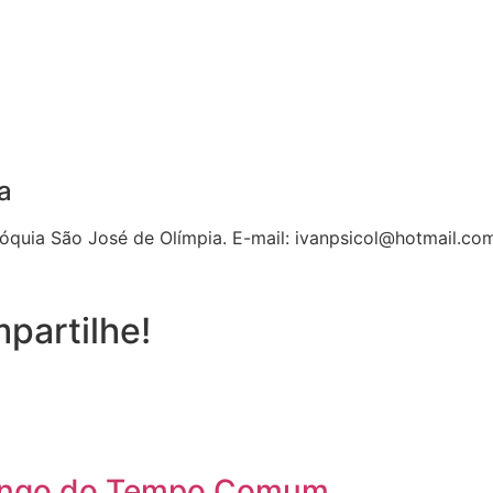
a
óquia São José de Olímpia. E-mail: ivanpsicol@hotmail.co
partilhe!
mingo do Tempo Comum