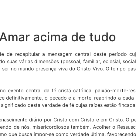
: Amar acima de tudo
 de recapitular a mensagem central deste período cujo 
 suas várias dimensões (pessoal, familiar, eclesial, social
 ser no mundo presença viva do Cristo Vivo. O tempo pas
no evento central da fé cristã católica: paixão-morte-re
nce definitivamente, o pecado e a morte, reabrindo a cad
ignificado desta verdade de fé cujas raízes estão fincad
enascimento diário por Cristo com Cristo e em Cristo. O 
zendo de nós, misericordiosos também. Acolher o Ressusc
lismo que busca impor-se como verdade última, favorecend