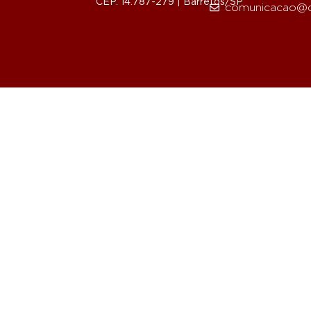
CEP. 14.787-279 | Barretos/SP
comunicacao@d