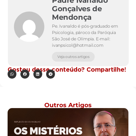
Padre Ivanaldo
Gonçalves de
Mendonça
Pe. Ivanaldo é pós-graduado em
Psicologia, pároco da Paróquia
São José de Olímpia. E-mail:
ivanpsicol@hotmail.com
Veja outros artigos
Gostou desse conteúdo? Compartilhe!
Outros Artigos