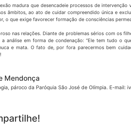
eflexão madura que desencadeie processos de intervenção v
sos âmbitos, ao ato de cuidar compreendido única e exc
r, o que exige favorecer formação de consciências permea
so nas relações. Diante de problemas sérios com os filhos 
a análise em forma de condenação: “Ele tem tudo o que 
chuca e mata. O fato de, por fora parecermos bem cuida
r!
de Mendonça
gia, pároco da Paróquia São José de Olímpia. E-mail: 
partilhe!