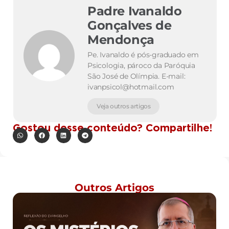
Padre Ivanaldo
Gonçalves de
Mendonça
Pe. Ivanaldo é pós-graduado em
Psicologia, pároco da Paróquia
São José de Olímpia. E-mail:
ivanpsicol@hotmail.com
Veja outros artigos
Gostou desse conteúdo? Compartilhe!
Outros Artigos