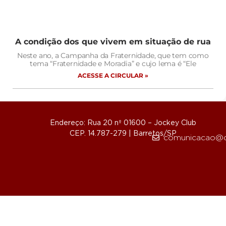
A condição dos que vivem em situação de rua
Neste ano, a Campanha da Fraternidade, que tem como
tema “Fraternidade e Moradia” e cujo lema é “Ele
ACESSE A CIRCULAR »
Endereço: Rua 20 nº 01600 – Jockey Club
CEP. 14.787-279 | Barretos/SP
comunicacao@d