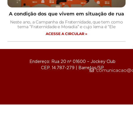
A condição dos que vivem em situação de rua
Neste ano, a Campanha da Fraternidade, que tem como
tema “Fraternidade e Moradia” e cujo lema é “Ele
ACESSE A CIRCULAR »
Endereço: Rua 20 nº 01600 – Jockey Club
CEP. 14.787-279 | Barretos/SP
comunicacao@d