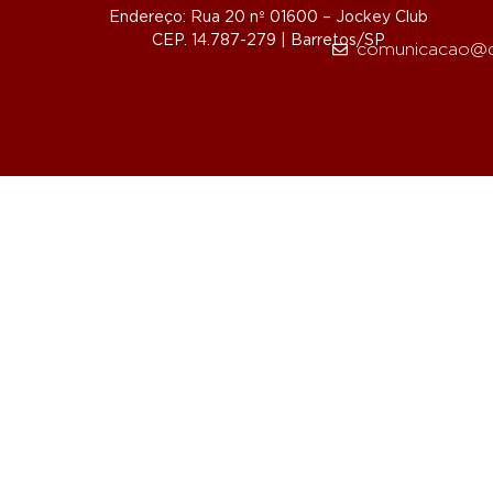
Endereço: Rua 20 nº 01600 – Jockey Club
CEP. 14.787-279 | Barretos/SP
comunicacao@d