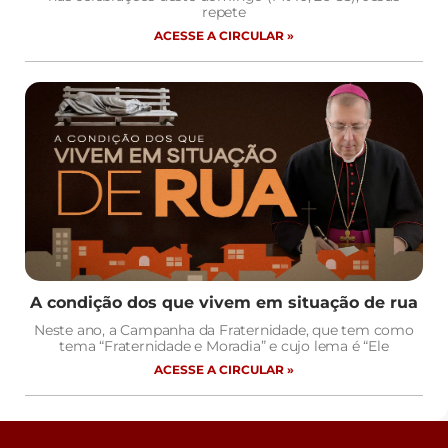
repete
ACESSE A CIRCULAR »
A condição dos que vivem em situação de rua
Neste ano, a Campanha da Fraternidade, que tem como
tema “Fraternidade e Moradia” e cujo lema é “Ele
ACESSE A CIRCULAR »