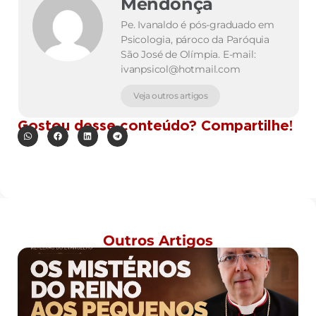
Mendonça
Pe. Ivanaldo é pós-graduado em
Psicologia, pároco da Paróquia
São José de Olímpia. E-mail:
ivanpsicol@hotmail.com
Veja outros artigos
Gostou desse conteúdo? Compartilhe!
Outros Artigos