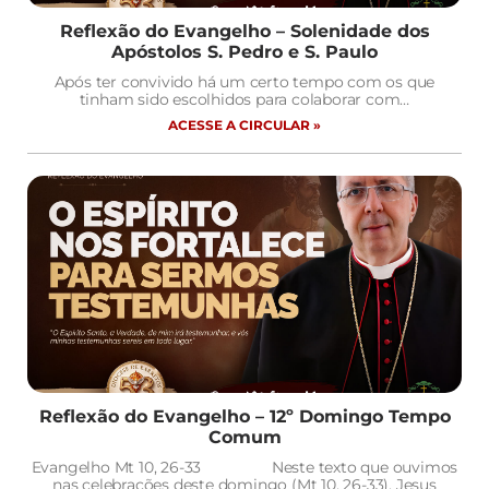
Reflexão do Evangelho – Solenidade dos
Apóstolos S. Pedro e S. Paulo
Após ter convivido há um certo tempo com os que
tinham sido escolhidos para colaborar com…
ACESSE A CIRCULAR »
Reflexão do Evangelho – 12º Domingo Tempo
Comum
Evangelho Mt 10, 26-33 Neste texto que ouvimos
nas celebrações deste domingo (Mt 10, 26-33), Jesus