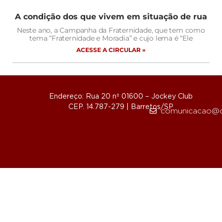
A condição dos que vivem em situação de rua
Neste ano, a Campanha da Fraternidade, que tem como
tema “Fraternidade e Moradia” e cujo lema é “Ele
ACESSE A CIRCULAR »
Endereço: Rua 20 nº 01600 – Jockey Club
CEP. 14.787-279 | Barretos/SP
comunicacao@d