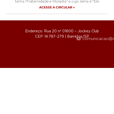
tema “Fraternidade e Moradia” e cujo lema é “Ele
ACESSE A CIRCULAR »
Endereço: Rua 20 nº 01600 – Jockey Club
CEP. 14.787-279 | Barretos/SP
comunicacao@d