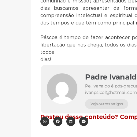
comunhão e missão) apresentados pela
dias buscamos apresentar da form
compreensão intelectual e espiritual
dos tempos e que têm como principal r
Páscoa é tempo de fazer acontecer po
libertação que nos chega, todos os dias
tod
d
Padre Ivanal
Pe. Ivanaldo é pós-gradu
ivanpsicol@hotmail.com
Veja outros artigos
Gostou desse conteúdo? Compa