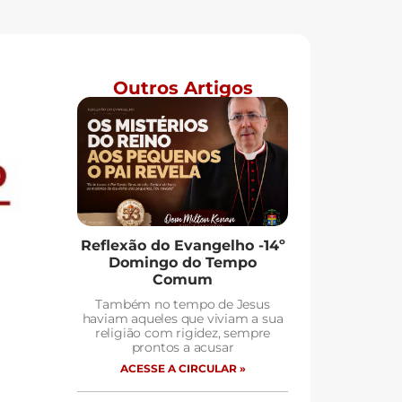
Outros Artigos
Reflexão do Evangelho -14º
Domingo do Tempo
Comum
Também no tempo de Jesus
haviam aqueles que viviam a sua
religião com rigidez, sempre
prontos a acusar
ACESSE A CIRCULAR »