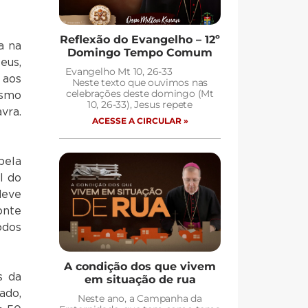
Reflexão do Evangelho – 12º
a na
Domingo Tempo Comum
eus,
Evangelho Mt 10, 26-33
 aos
Neste texto que ouvimos nas
celebrações deste domingo (Mt
esmo
10, 26-33), Jesus repete
vra.
ACESSE A CIRCULAR »
pela
l do
deve
onte
odos
A condição dos que vivem
s da
em situação de rua
ado,
Neste ano, a Campanha da