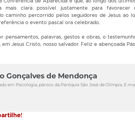
 Conferência de Aparecida e que, ao longo dos último
a mais clara possível justamente para favorecer
 do caminho percorrido pelos seguidores de Jesus ao l
eferência o evento pascal ora celebrado.
r pensamentos, palavras, gestos e obras, o testemunh
, em Jesus Cristo, nosso salvador. Feliz e abençoada Pás
os o
ias
do Gonçalves de Mendonça
ado em Psicologia, pároco da Paróquia São José de Olímpia. E-mai
rtilhe!