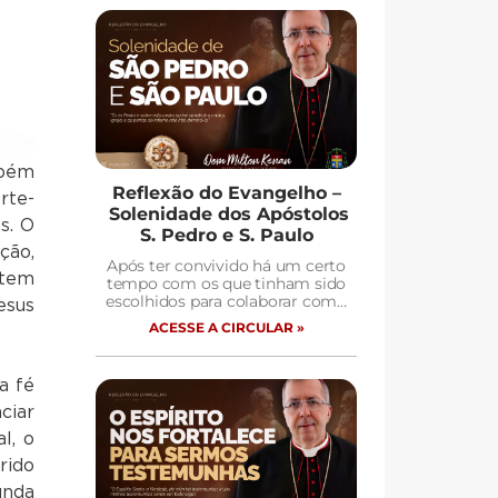
mbém
Reflexão do Evangelho –
rte-
Solenidade dos Apóstolos
s. O
S. Pedro e S. Paulo
ção,
Após ter convivido há um certo
 tem
tempo com os que tinham sido
escolhidos para colaborar com…
esus
ACESSE A CIRCULAR »
a fé
ciar
l, o
rido
unda