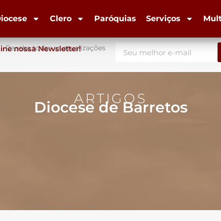
iocese
Clero
Paróquias
Serviços
Mul
Receba todas as atualizações
ine nossa Newsletter!
ARTIGOS
Diocese de Barretos