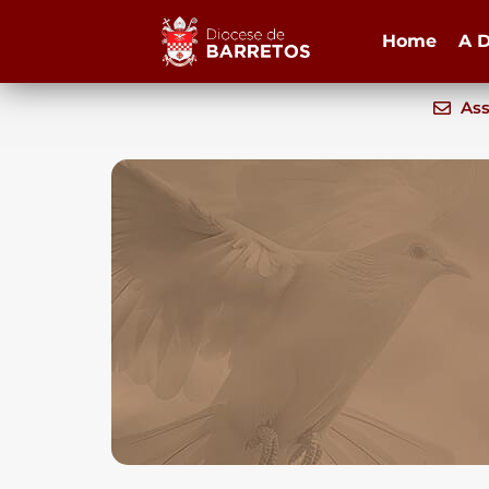
Home
A D
Ass