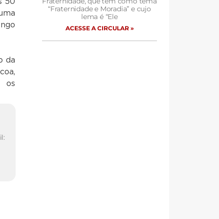
Fraternidade, que tem como tema
s 50
“Fraternidade e Moradia” e cujo
 uma
lema é “Ele
ongo
ACESSE A CIRCULAR »
o da
coa,
s
!
l: