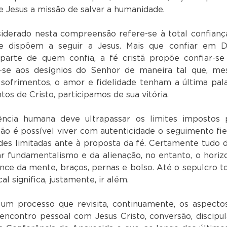
e Jesus a missão de salvar a humanidade.
iderado nesta compreensão refere-se à total confianç
 dispõem a seguir a Jesus. Mais que confiar em D
arte de quem confia, a fé cristã propõe confiar-se
r-se aos desígnios do Senhor de maneira tal que, m
sofrimentos, o amor e fidelidade tenham a última pala
s de Cristo, participamos de sua vitória.
tência humana deve ultrapassar os limites impostos 
ão é possível viver com autenticidade o seguimento fie
des limitadas ante à proposta da fé. Certamente tudo 
r fundamentalismo e da alienação, no entanto, o horiz
ance da mente, braços, pernas e bolso. Até o sepulcro t
l significa, justamente, ir além.
 um processo que revisita, continuamente, os aspecto
encontro pessoal com Jesus Cristo, conversão, discipul