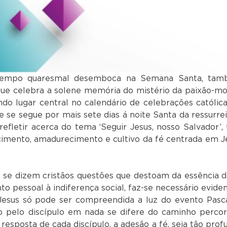
 tempo quaresmal desemboca na Semana Santa, ta
ue celebra a solene memória do mistério da paixão-mo
ndo lugar central no calendário de celebrações católica
 se segue por mais sete dias á noite Santa da ressurrei
refletir acerca do tema ‘Seguir Jesus, nosso Salvador’,
cimento, amadurecimento e cultivo da fé centrada em J
 se dizem cristãos questões que destoam da essência d
o pessoal à indiferença social, faz-se necessário eviden
 Jesus só pode ser compreendida a luz do evento Pasca
do pelo discípulo em nada se difere do caminho percor
resposta de cada discípulo, a adesão a fé, seja tão prof