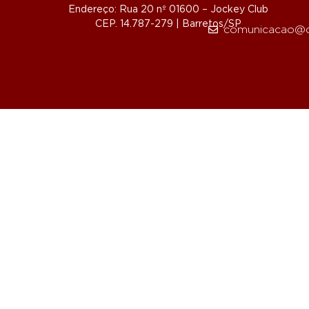
Endereço: Rua 20 nº 01600 – Jockey Club
CEP. 14.787-279 | Barretos/SP
comunicacao@d