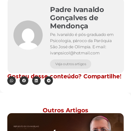
Padre Ivanaldo
Gonçalves de
Mendonça
Pe. Ivanaldo é pós-graduado em
Psicologia, pároco da Paróquia
São José de Olímpia. E-mail:
ivanpsicol@hotmail.com
Veja outros artigos
Gostou desse conteúdo? Compartilhe!
Outros Artigos