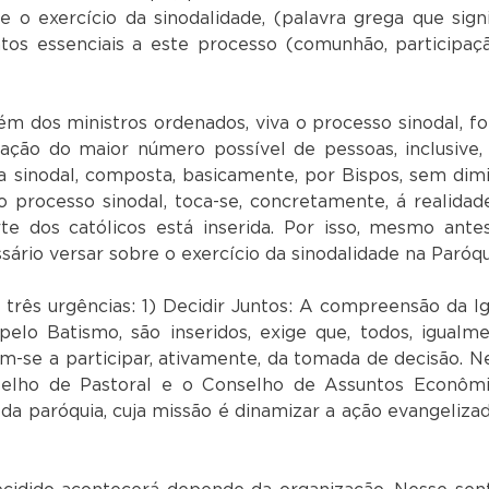
 o exercício da sinodalidade, (palavra grega que signi
ntos essenciais a este processo (comunhão, participaç
co ousa mais uma vez.
ém dos ministros ordenados, viva o processo sinodal, f
pação do maior número possível de pessoas, inclusive,
ia sinodal, composta, basicamente, por Bispos, sem dimi
o processo sinodal, toca-se, concretamente, á realidad
te dos católicos está inserida. Por isso, mesmo ante
sário versar sobre o exercício da sinodalidade na Paróqu
três urgências: 1) Decidir Juntos: A compreensão da Ig
elo Batismo, são inseridos, exige que, todos, igualme
se a participar, ativamente, da tomada de decisão. N
nselho de Pastoral e o Conselho de Assuntos Econômi
a paróquia, cuja missão é dinamizar a ação evangelizad