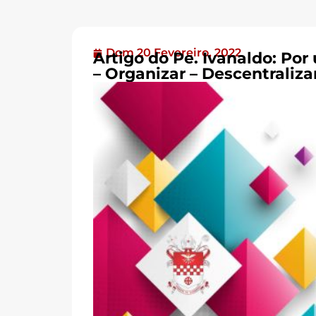
Dom 20 Fevereiro, 2022
Artigo do Pe. Ivanaldo: Por
– Organizar – Descentraliza