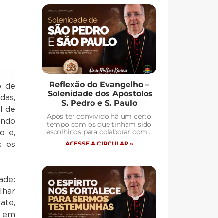
Reflexão do Evangelho –
o de
Solenidade dos Apóstolos
das,
S. Pedro e S. Paulo
l de
Após ter convivido há um certo
endo
tempo com os que tinham sido
escolhidos para colaborar com…
o e,
ACESSE A CIRCULAR »
s os
ade:
lhar
ate,
s em