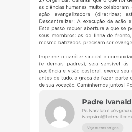
2) Organizar: Garantir que o que foi 
as ciências humanas muito colaboram, 
ação evangelizadora (diretrizes; es
Descentralizar: A execução da ação 
Este passo requer abertura a que se p
seus membros: os de linha de frente, 
mesmo batizados, precisam ser evangeli
Imprimir o caráter sinodal a comunidad
(e demais padres), seja sensível ás 
paciência e visão pastoral, exerça seu
antes de tudo, a graça de fazer parte 
de sua vocação. Caminhemos juntos! Po
Padre Ivanal
Pe. Ivanaldo é pós-gradu
ivanpsicol@hotmail.com
Veja outros artigos