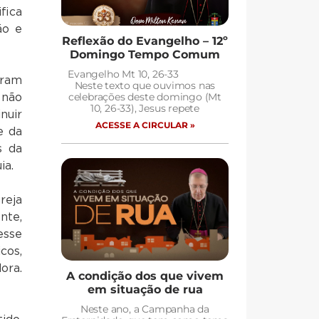
fica
ão e
Reflexão do Evangelho – 12º
Domingo Tempo Comum
Evangelho Mt 10, 26-33
oram
Neste texto que ouvimos nas
 não
celebrações deste domingo (Mt
10, 26-33), Jesus repete
nuir
ACESSE A CIRCULAR »
e da
s da
ia.
reja
nte,
esse
cos,
ora.
A condição dos que vivem
em situação de rua
Neste ano, a Campanha da