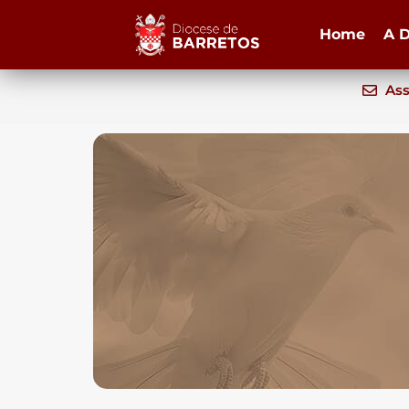
Home
A D
Ass