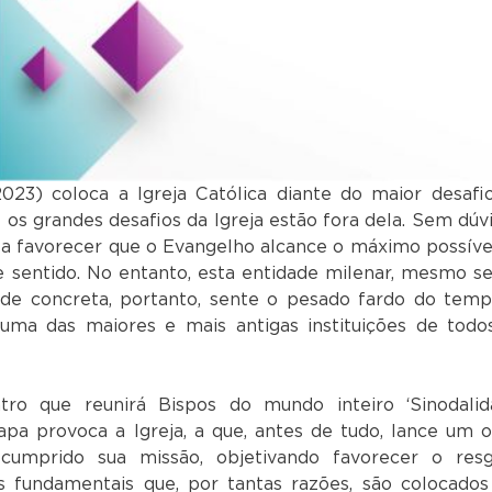
023) coloca a Igreja Católica diante do maior desafi
s grandes desafios da Igreja estão fora dela. Sem dúvi
la favorecer que o Evangelho alcance o máximo possíve
te sentido. No entanto, esta entidade milenar, mesmo s
dade concreta, portanto, sente o pesado fardo do temp
uma das maiores e mais antigas instituições de todo
o que reunirá Bispos do mundo inteiro ‘Sinodalid
apa provoca a Igreja, a que, antes de tudo, lance um o
mprido sua missão, objetivando favorecer o resg
 fundamentais que, por tantas razões, são colocado