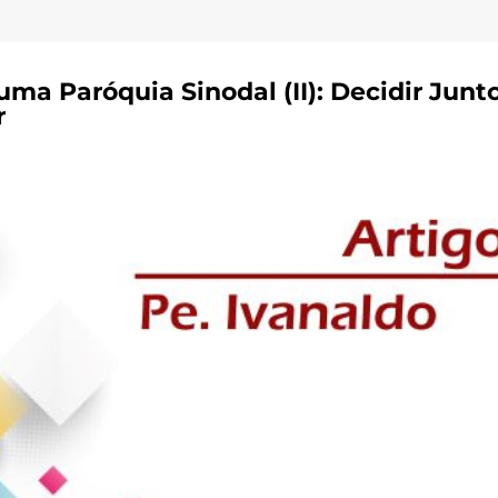
 uma Paróquia Sinodal (II): Decidir Junt
r