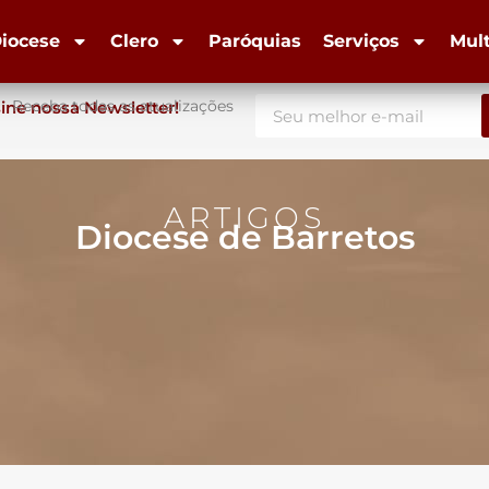
iocese
Clero
Paróquias
Serviços
Mul
Receba todas as atualizações
ine nossa Newsletter!
ARTIGOS
Diocese de Barretos