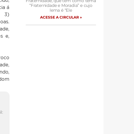
ido,
Fraternidade, que tem como tema
“Fraternidade e Moradia” e cujo
ia á
lema é “Ele
! 3)
ACESSE A CIRCULAR »
oas.
ade,
s e,
roco
ade,
ndo,
 dom
l: