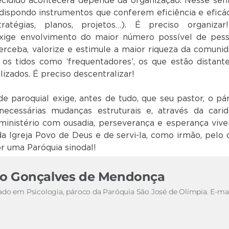
decidido acontecerá depende da organização. Nesse sent
dispondo instrumentos que conferem eficiência e eficác
tratégias, planos, projetos…). É preciso organizar
exige envolvimento do maior número possível de pess
erceba, valorize e estimule a maior riqueza da comunid
os tidos como ‘frequentadores’, os que estão distante
zados. É preciso descentralizar!
e paroquial exige, antes de tudo, que seu pastor, o pá
necessárias mudanças estruturais e, através da carid
 ministério com ousadia, perseverança e esperança vive
da Igreja Povo de Deus e de servi-la, como irmão, pelo
r uma Paróquia sinodal!
do Gonçalves de Mendonça
ado em Psicologia, pároco da Paróquia São José de Olímpia. E-mai