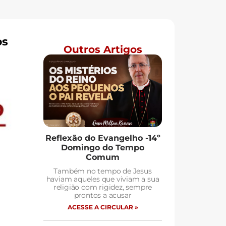
os
Outros Artigos
Reflexão do Evangelho -14º
Domingo do Tempo
Comum
Também no tempo de Jesus
haviam aqueles que viviam a sua
religião com rigidez, sempre
prontos a acusar
ACESSE A CIRCULAR »